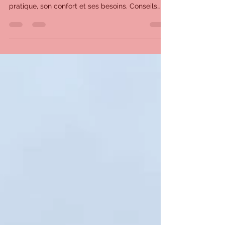
magasin change vraiment tout
?
Essayer son équipement d’équitation en
magasin permet de faire le bon choix selon sa
pratique, son confort et ses besoins. Conseils
personnalisés à Chaumontel.