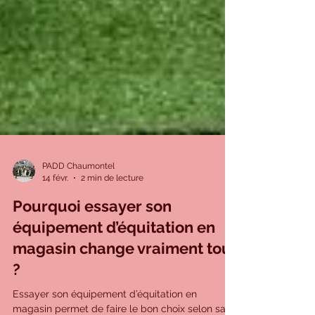
PADD Chaumontel
14 févr.
2 min de lecture
Pourquoi essayer son
équipement d’équitation en