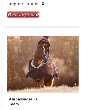
long de l'année ♻️
♻️ Padd@troc ♻️
Ambassadeurs
Team