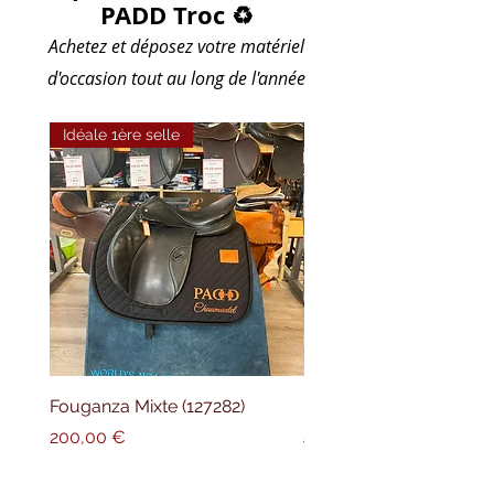
PADD Troc
♻️
Achetez et déposez votre matériel
d'occasion tout au long de l'ann
ée
Idéale 1ère selle
Randonnée
Fouganza Mixte (127282)
Baude randonnée (1272
Prix
Prix
200,00 €
450,00 €