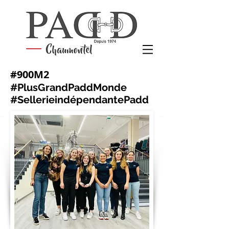
#900M2
#PlusGrandPaddMonde
#SellerieindépendantePadd