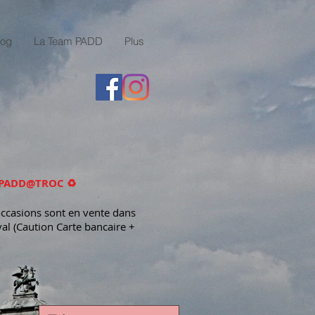
log
La Team PADD
Plus
au PADD@TROC ♻️
'occasions sont en vente dans
al (Caution Carte bancaire +