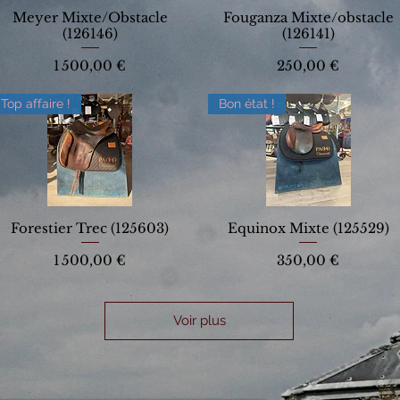
Meyer Mixte/Obstacle
Fouganza Mixte/obstacle
(126146)
(126141)
Prix
Prix
1 500,00 €
250,00 €
Top affaire !
Bon état !
Forestier Trec (125603)
Equinox Mixte (125529)
Prix
Prix
1 500,00 €
350,00 €
Voir plus