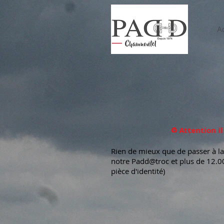
Ac
♻️ Attention i
Rien de mieux que de passer à la 
notre Padd@troc et plus de 12.00
pièce d'identité)