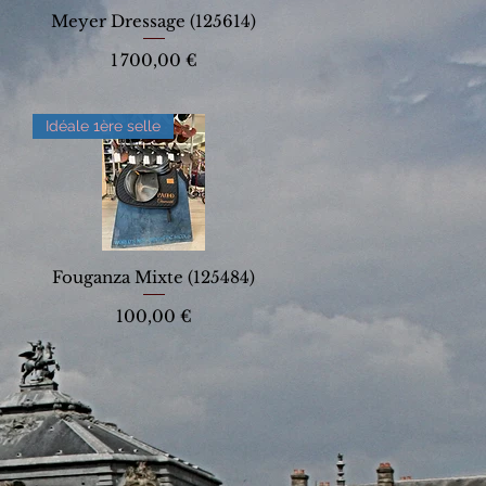
Meyer Dressage (125614)
Prix
1 700,00 €
Idéale 1ère selle
Fouganza Mixte (125484)
Prix
100,00 €