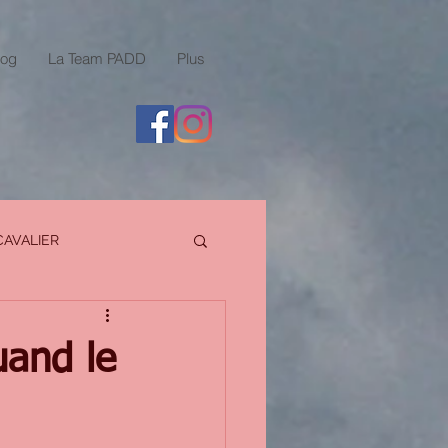
log
La Team PADD
Plus
CAVALIER
uand le