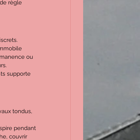
 de règle 
screts.
 immobile 
ermanence ou 
rs.
nts supporte 
evaux tondus, 
nspire pendant 
e, couvrir 