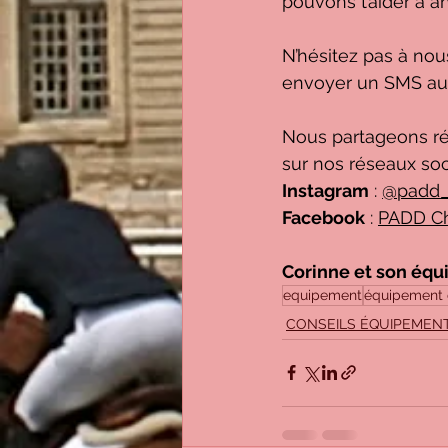
pouvons t’aider à an
N’hésitez pas à nou
envoyer un SMS au
Nous partageons ré
sur nos réseaux soc
Instagram
 : 
@padd_
Facebook
 : 
PADD C
Corinne et son équ
equipement
équipement 
CONSEILS ÉQUIPEMEN