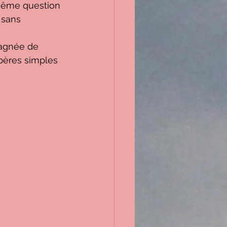
même question 
 sans 
agnée de 
epères simples 