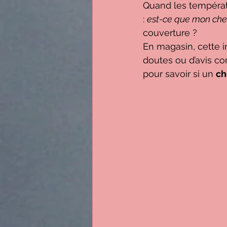
Quand les températ
: 
est-ce que mon chev
couverture ?
En magasin, cette 
doutes ou d’avis con
pour savoir si un 
ch