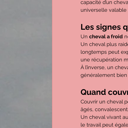
capacité d’un cheval
universelle valable
Les signes q
Un 
cheval a froid
 n
Un cheval plus raide
longtemps peut expr
une récupération mu
À l’inverse, un che
généralement bien 
Quand couvri
Couvrir un cheval pe
âgés, convalescents
Un cheval vivant au
le travail peut éga