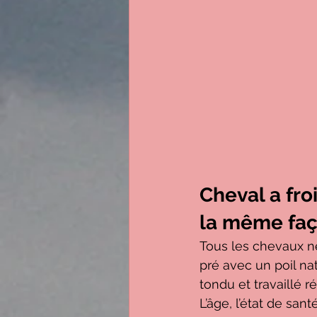
Cheval a fro
la même fa
Tous les chevaux ne
pré avec un poil na
tondu et travaillé r
L’âge, l’état de san