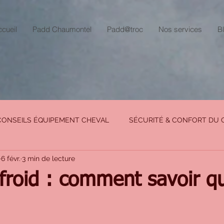
cueil
Padd Chaumontel
Padd@troc
Nos services
B
CONSEILS ÉQUIPEMENT CHEVAL
SÉCURITÉ & CONFORT DU 
6 févr.
3 min de lecture
SIN
froid : comment savoir q