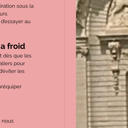
iration sous la 
urs.
d’essayer au 
a froid
t dès que les 
liers pour 
’éviter les 
uréquiper 
, nous 