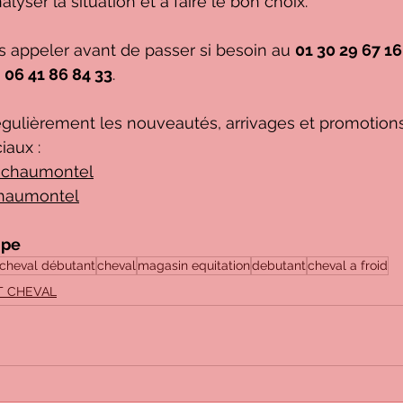
alyser la situation et à faire le bon choix.
s appeler avant de passer si besoin au 
01 30 29 67 16
 
06 41 86 84 33
.
gulièrement les nouveautés, arrivages et promotio
iaux :
chaumontel
haumontel
ipe
cheval débutant
cheval
magasin equitation
debutant
cheval a froid
T CHEVAL