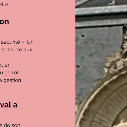
lle.
on 
sécurité ». Un 
s sensible aux 
quer 
 garrot. 
a gestion 
val a 
te de son 