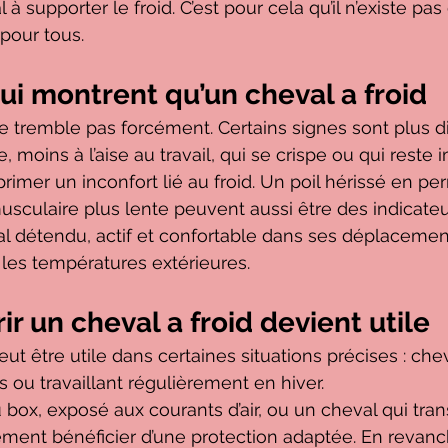
 à supporter le froid. C’est pour cela qu’il n’existe pas
 pour tous.
ui montrent qu’un cheval a froid
e tremble pas forcément. Certains signes sont plus di
, moins à l’aise au travail, qui se crispe ou qui reste
imer un inconfort lié au froid. Un poil hérissé en p
sculaire plus lente peuvent aussi être des indicateu
val détendu, actif et confortable dans ses déplaceme
les températures extérieures.
r un cheval a froid devient utile
ut être utile dans certaines situations précises : ch
 ou travaillant régulièrement en hiver.
 box, exposé aux courants d’air, ou un cheval qui tra
lement bénéficier d’une protection adaptée. En revanch