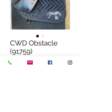
CWD Obstacle
(91759)
Prix
1 300,00 €
Selle mixte à tendance obstacle,
de la marque "CWD", en cuir
havane
Siège très creux
Taille de siège : 17'
Padd@troc ventes