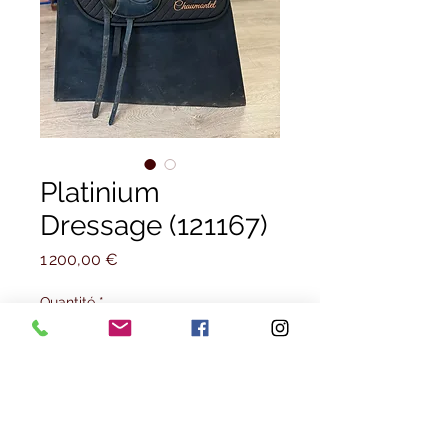
Platinium
Dressage (121167)
Prix
1 200,00 €
Quantité
*
Selle de dressage de la marque
"PLATINIUM", modèle "MISS YOU"
👉 Sellerie haut de gamme